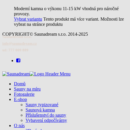
Moderní kamna o výkonu 11-15 kW vhodná pro náročné
provozy.
Vybrat variantu
Tento produkt má více variant. Možnosti lze
vybrat na stránce produktu
COPYRIGHT© Saunadream s.r.o. 2014-2025
Saunadream s.r.o.
info@saunadream.cz
tel: 777 009 889
Domů
Sauny na míru
Fotogalerie
E-shop
Sauny typizované
Saunová kamna
Příslušenství do sauny
Vybavení odpočívárny
O nás