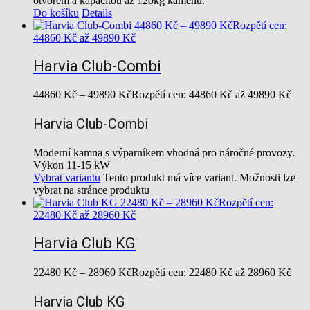
otvorem a kapacitou až 120kg kamenů.
Do košíku
Details
44860
Kč
–
49890
Kč
Rozpětí cen:
44860 Kč až 49890 Kč
Harvia Club-Combi
44860
Kč
–
49890
Kč
Rozpětí cen: 44860 Kč až 49890 Kč
Harvia Club-Combi
Moderní kamna s výparníkem vhodná pro náročné provozy.
Výkon 11-15 kW
Vybrat variantu
Tento produkt má více variant. Možnosti lze
vybrat na stránce produktu
22480
Kč
–
28960
Kč
Rozpětí cen:
22480 Kč až 28960 Kč
Harvia Club KG
22480
Kč
–
28960
Kč
Rozpětí cen: 22480 Kč až 28960 Kč
Harvia Club KG