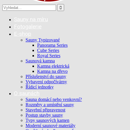
Sauny na míru
Fotogalerie
E-shop
Sauny Typizované
Panorama Series
Cube Series
Royal Series
Saunová kamna
Kamna elektrická
Kamna na dřevo
Příslušenství do sauny
Vybavení odpočívárny
Řídicí jednotky
O saunách
Sauna domácí nebo venkovní?
Rozměry a umístění sauny
Stavební připravenost
Postup stavby sauny
Typy saunových kamen
Moderní saunové materiály