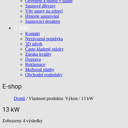
Osvětlení a hudba v sauně
Saunové dřeviny
Vliv sauny na zdraví
Historie saunování
Saunovací desatero
O Nás
Kontakt
Nezávazná poptávka
3D návrh
Často kladené otázky
Záruka kvality
Doprava
Reklamace
Možnosti platby
Obchodní podmínky
E-shop
Domů
/ Vlastnost produktu: Výkon / 13 kW
13 kW
Zobrazeny 4 výsledky