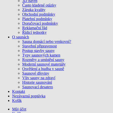
3D návrh
Často kladené otázky
Záruka kvality
Obchodní podmínky
Platební podmínky
Doručovací podmínky
Reklamační řád
Řídicí jednotky
O saunách
Sauna domácí nebo venkovní?
Stavební připravenost
Postup stavby sauny
Typy saunových kamen
Rozměry a umístění sauny
Moderní saunové materiály
Osvětlení a hudba v sauně
Saunové dřeviny
Vliv sauny na zdraví
Historie saunování
Saunovací desatero
Kontakt
Nezávazná poptávka
Košík
Můj účet