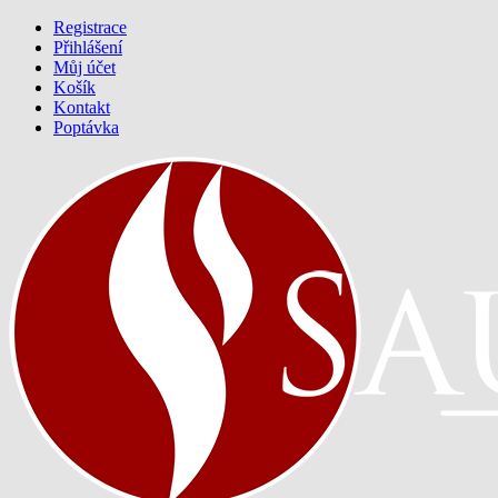
Registrace
Přihlášení
Můj účet
Košík
Kontakt
Poptávka