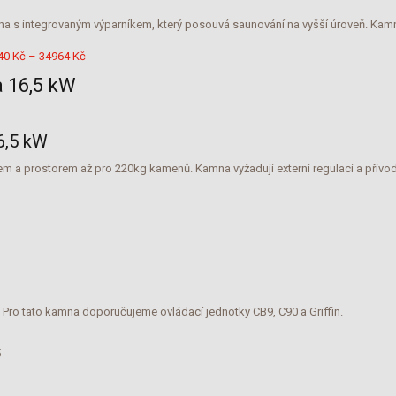
 s integrovaným výparníkem, který posouvá saunování na vyšší úroveň. Kamna 
Rozpětí
40
Kč
–
34964
Kč
cen:
a 16,5 kW
28640 Kč
až
34964 Kč
6,5 kW
 a prostorem až pro 220kg kamenů. Kamna vyžadují externí regulaci a přívod s
zpětí
n:
80 Kč
80 Kč
Pro tato kamna doporučujeme ovládací jednotky CB9, C90 a Griffin.
5