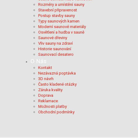
Rozměry a umístění sauny
Stavební připravenost
Postup stavby sauny
Typy saunových kamen
Moderní saunové materiály
Osvětlení a hudba v sauně
Saunové dřeviny
Vliv sauny na zdraví
Historie saunování
Saunovací desatero
O Nás
Kontakt
Nezávazná poptávka
3D návrh
Často kladené otázky
Záruka kvality
Doprava
Reklamace
Možnosti platby
Obchodní podmínky