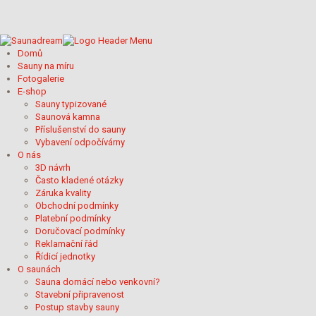
Možnosti
lze
vybrat
na
Domů
stránce
Sauny na míru
produktu
Fotogalerie
E-shop
Sauny typizované
Saunová kamna
Příslušenství do sauny
Vybavení odpočívárny
O nás
3D návrh
Často kladené otázky
Záruka kvality
Obchodní podmínky
Platební podmínky
Doručovací podmínky
Reklamační řád
Řídicí jednotky
O saunách
Sauna domácí nebo venkovní?
Stavební připravenost
Postup stavby sauny