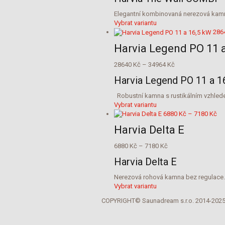
21560 Kč
vybrat
až
na
Elegantní kombinovaná nerezová kamna
22860 Kč
stránce
Tento
Vybrat variantu
produktu
produkt
286
má
Harvia Legend PO 11 
více
variant.
Rozpětí
28640
Kč
–
34964
Kč
Možnosti
cen:
lze
Harvia Legend PO 11 a 1
28640 Kč
vybrat
až
na
Robustní kamna s rustikálním vzhledem
34964 Kč
stránce
Tento
Vybrat variantu
produktu
produkt
Ro
6880
Kč
–
7180
Kč
má
ce
Harvia Delta E
více
68
variant.
až
Rozpětí
6880
Kč
–
7180
Kč
Možnosti
71
cen:
lze
Harvia Delta E
6880 Kč
vybrat
až
na
Nerezová rohová kamna bez regulace. 
7180 Kč
stránce
Tento
Vybrat variantu
produktu
produkt
COPYRIGHT© Saunadream s.r.o. 2014-202
má
více
variant.