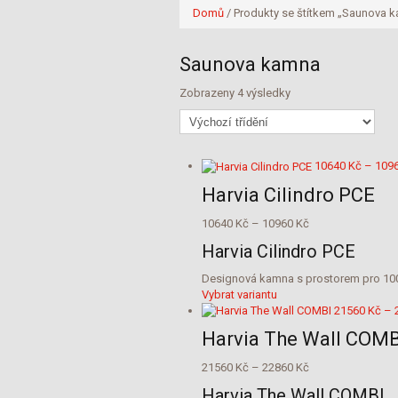
Domů
/ Produkty se štítkem „Saunova 
Saunova kamna
Zobrazeny 4 výsledky
10640
Kč
–
109
Harvia Cilindro PCE
Rozpětí
10640
Kč
–
10960
Kč
cen:
Harvia Cilindro PCE
10640 Kč
až
Designová kamna s prostorem pro 100k
10960 Kč
Tento
Vybrat variantu
produkt
21560
Kč
–
má
Harvia The Wall COMB
více
variant.
Rozpětí
21560
Kč
–
22860
Kč
Možnosti
cen:
lze
Harvia The Wall COMBI