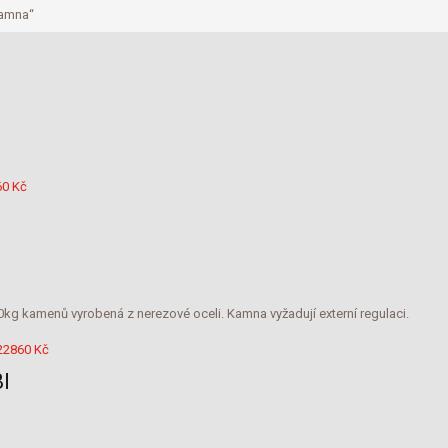
kamna“
Rozpětí
60
Kč
cen:
10640 Kč
až
10960 Kč
g kamenů vyrobená z nerezové oceli. Kamna vyžadují externí regulaci.
Rozpětí
22860
Kč
cen:
I
21560 Kč
až
22860 Kč