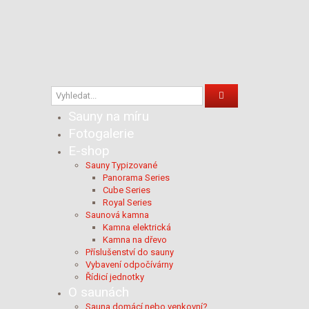
Sauny na míru
Fotogalerie
E-shop
Sauny Typizované
Panorama Series
Cube Series
Royal Series
Saunová kamna
Kamna elektrická
Kamna na dřevo
Příslušenství do sauny
Vybavení odpočívárny
Řídicí jednotky
O saunách
Sauna domácí nebo venkovní?