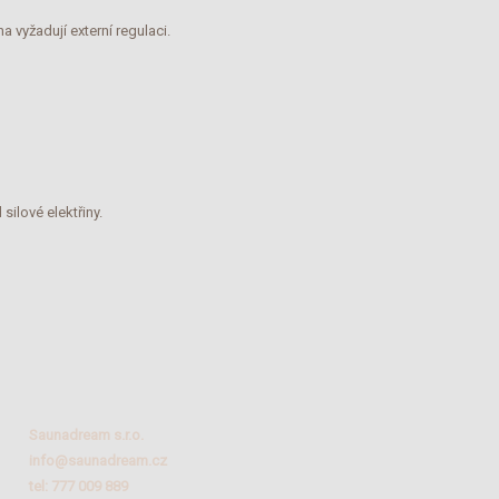
vyžadují externí regulaci.
ilové elektřiny.
Saunadream s.r.o.
info@saunadream.cz
tel: 777 009 889